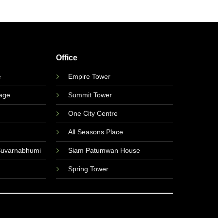
Office
e
Empire Tower
lage
Summit Tower
One City Centre
All Seasons Place
Suvarnabhumi
Siam Patumwan House
Spring Tower